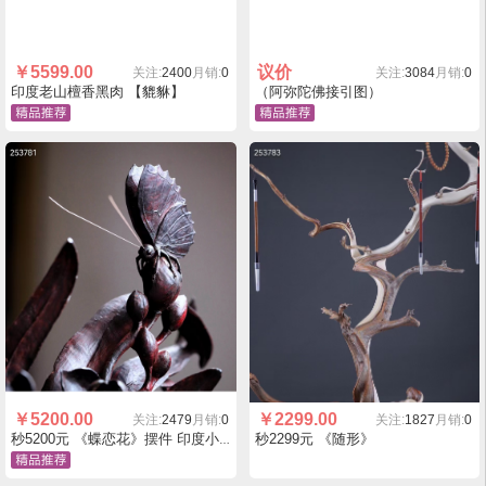
￥
5599.00
议价
关注:
2400
月销:
0
关注:
3084
月销:
0
印度老山檀香黑肉 【貔貅】
（阿弥陀佛接引图）
￥
5200.00
￥
2299.00
关注:
2479
月销:
0
关注:
1827
月销:
0
秒2299元 《随形》
秒5200元 《蝶恋花》摆件 印度小叶紫檀整料