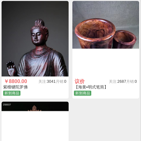
￥
8800.00
议价
关注:
3041
月销:
0
关注:
2687
月销:
0
紫檀犍陀罗佛
【海黄•明式笔筒】