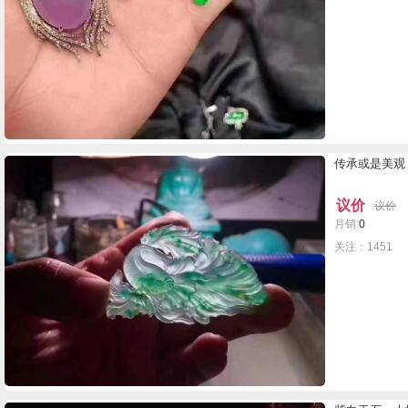
传承或是美观
议价
议价
月销:
0
关注：1451