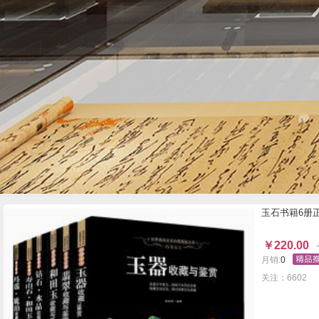
玉石书籍6册
￥
220.00
月销:
0
关注：6602