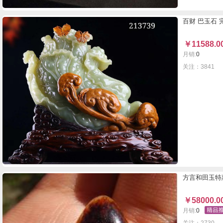
百财 巴玉石
￥
11588.0
月销:
0
关注：3841
方言和田玉特
￥
58000.0
月销:
0