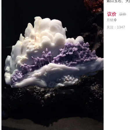
紫白玉石、大摆
议价
议价
月销:
0
关注：1347