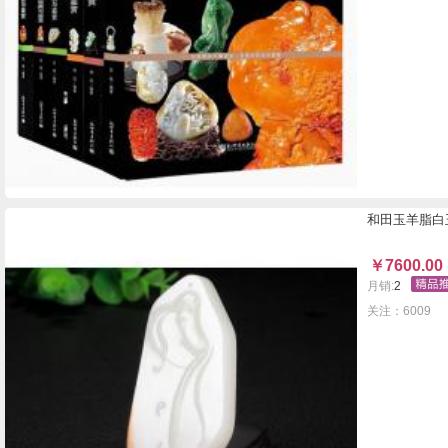
和田玉羊脂白
￥
7600.00
月销:
2
关注：6009