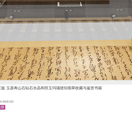
正版 玉器寿山石钻石水晶和田玉玛瑙琥珀翡翠收藏与鉴赏书籍
￥
468.00