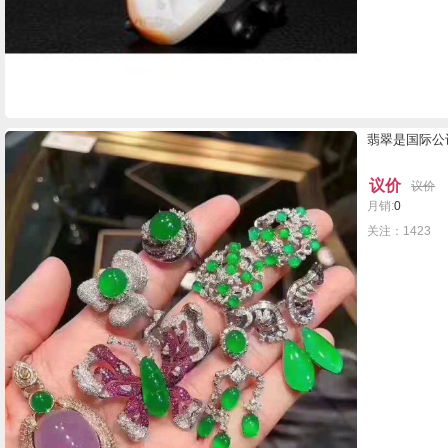
翡翠是国际公
议价
议价
月销:
0
关注：1423