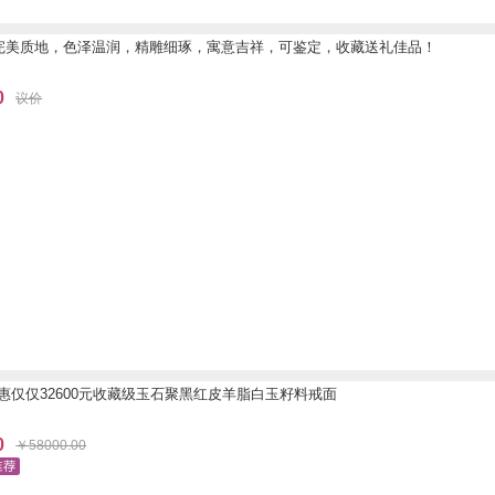
 完美质地，色泽温润，精雕细琢，寓意吉祥，可鉴定，收藏送礼佳品！
0
议价
惠仅仅32600元收藏级玉石聚黑红皮羊脂白玉籽料戒面
0
￥
58000.00