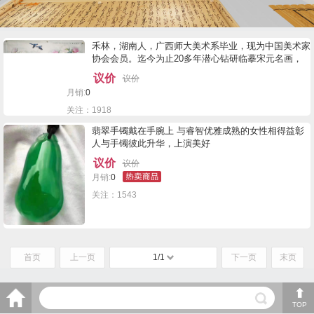
禾林，湖南人，广西师大美术系毕业，现为中国美术家
协会会员。迄今为止20多年潜心钻研临摹宋元名画，
坚持写生、教学创作，幸得喻继高老师指点，在女性画
议价
议价
家中尤以擅长工笔、小写意花鸟、人物著称。
月销:
0
关注：1918
翡翠手镯戴在手腕上 与睿智优雅成熟的女性相得益彰
人与手镯彼此升华，上演美好
议价
议价
月销:
0
关注：1543
首页
上一页
1/1
下一页
末页
TOP