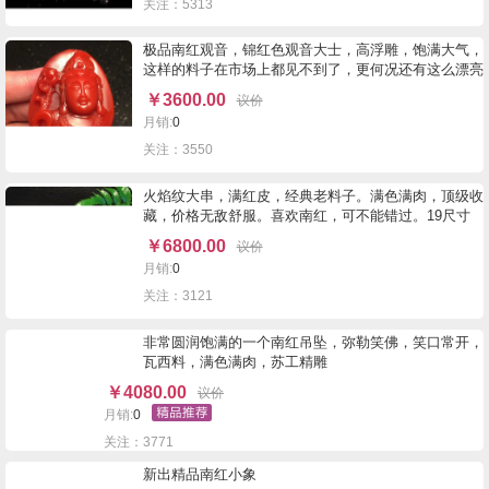
关注：5313
极品南红观音，锦红色观音大士，高浮雕，饱满大气，
这样的料子在市场上都见不到了，更何况还有这么漂亮
的雕工，尺寸47.37.26，58克
￥
3600.00
议价
月销:
0
关注：3550
火焰纹大串，满红皮，经典老料子。满色满肉，顶级收
藏，价格无敌舒服。喜欢南红，可不能错过。19尺寸
左右，113.2克
￥
6800.00
议价
月销:
0
关注：3121
非常圆润饱满的一个南红吊坠，弥勒笑佛，笑口常开，
瓦西料，满色满肉，苏工精雕
￥
4080.00
议价
月销:
0
关注：3771
新出精品南红小象