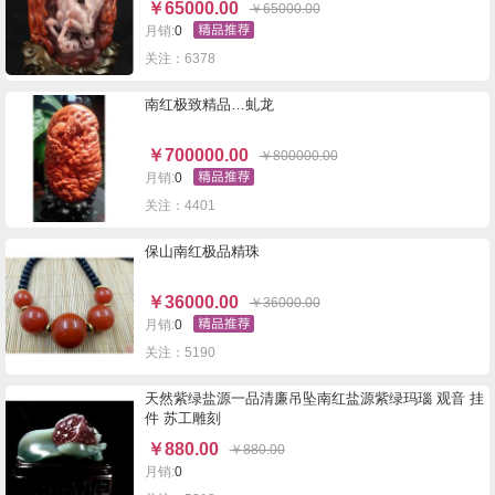
￥
65000.00
￥
65000.00
月销:
0
关注：6378
南红极致精品…虬龙
￥
700000.00
￥
800000.00
月销:
0
关注：4401
保山南红极品精珠
￥
36000.00
￥
36000.00
月销:
0
关注：5190
天然紫绿盐源一品清廉吊坠南红盐源紫绿玛瑙 观音 挂
件 苏工雕刻
￥
880.00
￥
880.00
月销:
0