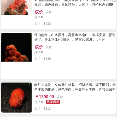
母岩，满色满肉，立体精雕，大尺寸，特价秒杀3999
拼手速！
议价
议价
月销:
0
关注：1432
保山南红，山水摆件，寓意寿比南山，幸福安康，招财
进宝。雕工立体栩栩如生。净重5030.6，尺寸约
68*200*178mm，免费配送图中底座。9800不议价
议价
议价
月销:
0
关注：1436
南红小尤物，立体雕刻貔貅，招财纳福。满工雕刻，器
型非常的饱满，满色满肉，完美的玉质感，直接做吊坠
非常的合适。尺寸35.23.22mm，25.8克
￥
1300.00
议价
月销:
0
关注：3213