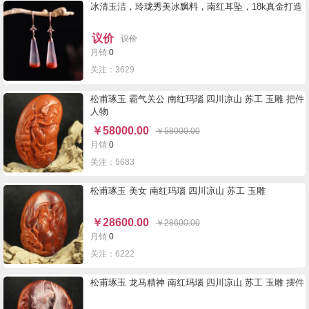
冰清玉洁，玲珑秀美冰飘料，南红耳坠，18k真金打造
议价
议价
月销:
0
关注：3629
松甫琢玉 霸气关公 南红玛瑙 四川凉山 苏工 玉雕 把件
人物
￥
58000.00
￥
58000.00
月销:
0
关注：5683
松甫琢玉 美女 南红玛瑙 四川凉山 苏工 玉雕
￥
28600.00
￥
28600.00
月销:
0
关注：6222
松甫琢玉 龙马精神 南红玛瑙 四川凉山 苏工 玉雕 摆件