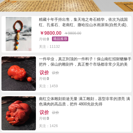
精藏十年手持出售，集天地之奇石精华，依次为战国
红、孔雀石、老南红、撒哈拉山水画滚珠(自然天成)、
战国红2.0极品圆珠(红黄闪丝、毫米10根级，珠上有象
￥
9800.00
￥
9800.00
形8一发)，美国瓷松、蜜蜡等。
月销:
0
关注：11132
一件毕业，真正到顶的一件料子！保山南红招财貔貅手
把件，保山的雕刻件，真正整个市场都非常少见的美
货，精品辣椒红，纯色料，直接把玩特别的合适，尺寸
议价
议价
58.36.29。87.4克。价格22000
月销:
0
关注：1459
南红立体雕刻前途无量 满工雕刻，器型非常的漂亮 满
色满肉的高品质，把件 4800先款先得
议价
议价
月销:
0
关注：1426