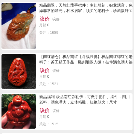
精品翡翠，天然红翡手把件！南红雕刻，御龙观音，色
泽非常的漂亮，种水居家，顶尖的老料子，珍藏款好宝
贝，尺寸93.40.28。155.9克。价格9800 先款先得
议价
议价
月销:
0
关注：1689
【南红清仓】极品南红【斗战胜佛】极品南红锦红的老
料子！苏工精工作品！雕刻细致入微！挂件满色满肉锦
红，雕工精湛，肉满色红，尺寸47-32-17mm重33.9
议价
议价
克，秒3300
月销:
0
关注：1521
新品福利 极品南红弥勒佛，可做手把件、摆件，四川
老料，满色满肉，立体精雕，红艳似火！尺寸
77×64×30mm，重168.9克，结缘5250拼手速！
议价
议价
月销:
0
关注：1515