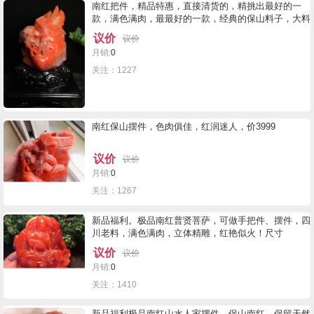
南红把件，精品特惠，直接清货的，精挑出最好的一
款，满色满肉，最最好的一款，经典的保山料子，大料
难寻，摆件更是难遇，特惠3999不议
议价
议价
月销:
0
关注：1227
南红保山摆件，色肉俱佳，红润迷人，价3999
议价
议价
月销:
0
关注：1267
新品福利。极品南红普贤菩萨，可做手把件、摆件，四
川老料，满色满肉，立体精雕，红艳似火！尺寸
92×68×36mm，重270.3克，结缘5250拼手速！
议价
议价
月销:
0
关注：1410
新品福利极品南红山水人家摆件，保山南红，保留天然