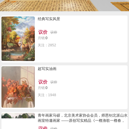
经典写实风景
议价
议价
月销:
0
关注：2852
超写实油画
议价
议价
月销:
0
关注：1948
青年画家马硕，北京美术家协会会员，师恩钊北派山水
画室特邀画家 ――原创写实精品《一橹渔歌一橹春，
天光云影了无尘》97cmX180cm
议价
议价