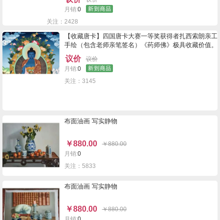
月销:
0
关注：2428
【收藏唐卡】四国唐卡大赛一等奖获得者扎西索朗亲工
手绘（包含老师亲笔签名）《药师佛》极具收藏价值。
70-50CM 作品风格别具一格，尤其在开脸，唐卡届写
议价
议价
实开脸第一人，给人眼前一亮的感觉。作品采用纯金
月销:
0
24...
关注：3145
布面油画 写实静物
￥
880.00
￥
880.00
月销:
0
关注：5833
布面油画 写实静物
￥
880.00
￥
880.00
月销:
0