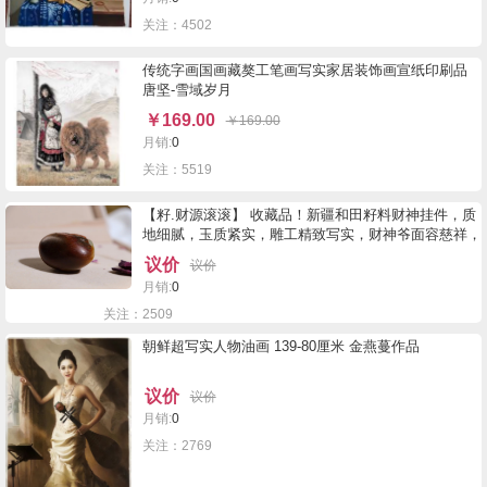
关注：4502
传统字画国画藏獒工笔画写实家居装饰画宣纸印刷品
唐坚-雪域岁月
￥
169.00
￥
169.00
月销:
0
关注：5519
【籽.财源滚滚】 收藏品！新疆和田籽料财神挂件，质
地细腻，玉质紧实，雕工精致写实，财神爷面容慈祥，
慈眉长须，亲切可爱，刻画逼真，生动形象，年年有
议价
议价
余，☁️福气到，财神到，财富来，金银满屋贵气足，
月销:
0
粟米满...
关注：2509
朝鲜超写实人物油画 139-80厘米 金燕蔓作品
议价
议价
月销:
0
关注：2769