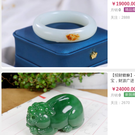
￥
19000.0
月销:
0
关注：2888
【招财貔貅】
宝，财源广进
￥
24000.0
月销:
0
关注：2670