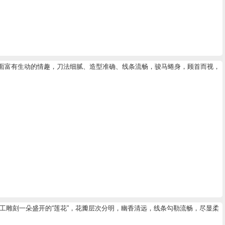
面富有生动的情趣，刀法细腻、造型准确、线条流畅，骏马蜷身，顾首而视，
工雕刻一朵盛开的“莲花”，花瓣层次分明，幽香清远，线条勾勒流畅，尽显柔