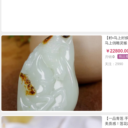
【籽•马上封
马上俏雕灵猴
￥
22800.0
月销:
0
关注：2990
【一品青莲.
美质感！莲花