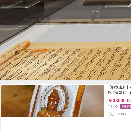
【御龙观音】
条流畅婉转，
￥
43000.0
月销:
0
关注：2883