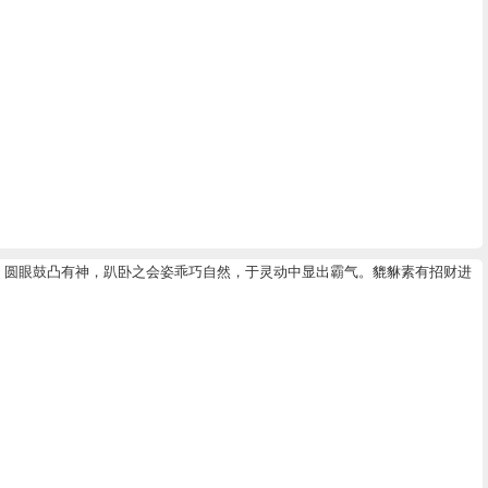
，圆眼鼓凸有神，趴卧之会姿乖巧自然，于灵动中显出霸气。貔貅素有招财进