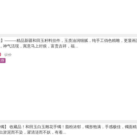
侯】———精品新疆和田玉籽料挂件，玉质油润细腻，纯手工俏色精雕，更显画
，神气活现，寓意马上封侯，富贵吉祥，福...
0
议价
手镯】 收藏品！和田玉白玉雕花手镯！脂粉浓郁，镯形饱满，手感极佳，镯面精
出淤泥而不染，濯清涟而不妖，有着...