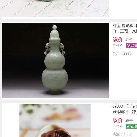
回流 舊藏和田
口，直颈，束腰
议价
议价
月销:
0
关注：2380
67000 
雕琢精细，獠
议价
议价
月销:
0
关注：2587