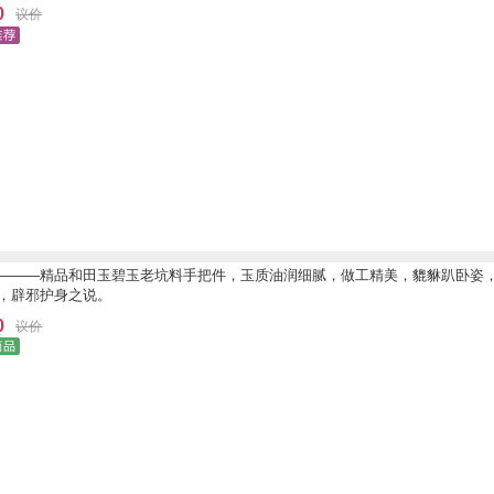
0
议价
———精品和田玉碧玉老坑料手把件，玉质油润细腻，做工精美，貔貅趴卧姿
，辟邪护身之说。
0
议价