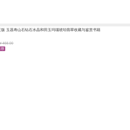
正版 玉器寿山石钻石水晶和田玉玛瑙琥珀翡翠收藏与鉴赏书籍
￥
468.00