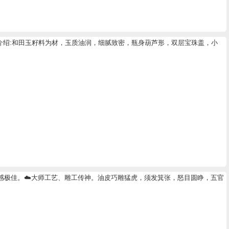
 .藏品介绍:和田玉籽料为材，玉质油润，细腻致密，瓶身葫芦形，双层宝珠盖，小
手感极佳。☁️大师工艺、雕工传神。油皮巧雕猛虎，须发箕张，怒目圆睁，五官