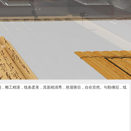
润，雕工精湛，线条柔美，其面相清秀，慈眉善目，自在安然。勾勒佛冠，线