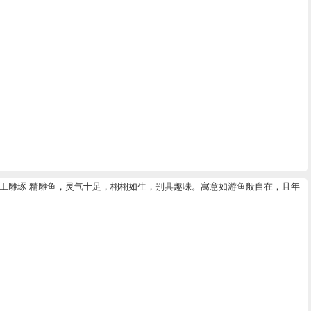
精工雕琢 精雕鱼，灵气十足，栩栩如生，别具趣味。寓意如游鱼般自在，且年