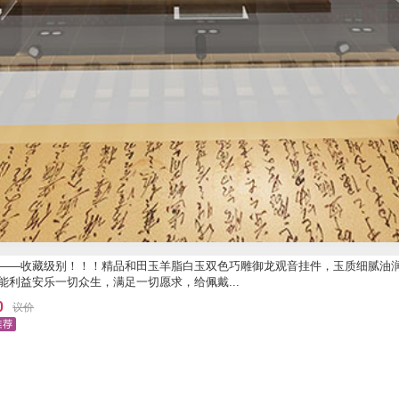
——收藏级别！！！精品和田玉羊脂白玉双色巧雕御龙观音挂件，玉质细腻油
能利益安乐一切众生，满足一切愿求，给佩戴...
0
议价