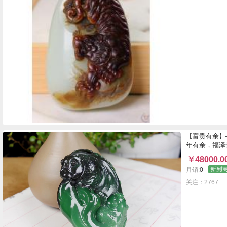
【富贵有余】
年有余，福泽
￥
48000.0
月销:
0
关注：2767