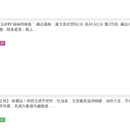
玉籽料“福禄同春瓶 ”. 藏品规格；最大直径宽9公分 高24.5公分 重270克
，线条柔美，瓶上...
【王者之风】 收藏品！和田玉虎手把件，红油皮，玉质极其温润细腻，油性十足，
牙毕露，充满力量感与威慑感，...