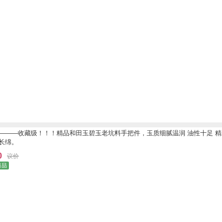
———收藏级！！！精品和田玉碧玉老坑料手把件，玉质细腻温润 油性十足 
长绵。
0
议价