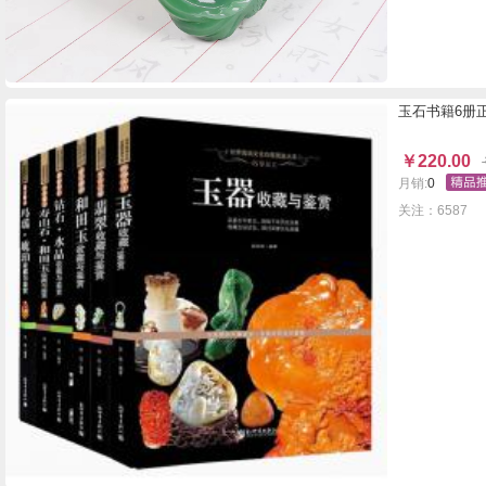
玉石书籍6册
￥
220.00
月销:
0
关注：6587