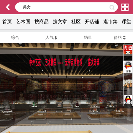
首页
艺术圈
搜商品
搜文章
社区
开店铺
逛市集
课堂
综合
人气
销量
价格