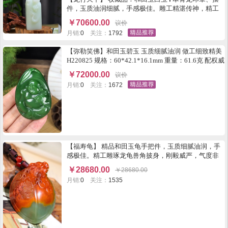
件，玉质油润细腻，手感极佳。雕工精湛传神，精工
雕刻祥龙，刻画逼真，生动形象，龙是中国文化中一
￥
70600.00
议价
种善变化、兴云雨、利万物的神异动物。为四灵之
月销:
0
关注：
1792
首，权利，威严，财富的象征。 尺寸100-50-46mm 重
56克FSHTY32120982012ZDF
【弥勒笑佛】和田玉碧玉 玉质细腻油润 做工细致精美
H220825 规格：60*42.1*16.1mm 重量：61.6克 配权威
证书 精美包装
￥
72000.00
议价
月销:
0
关注：
1672
【福寿龟】 精品和田玉龟手把件，玉质细腻油润，手
感极佳。精工雕琢龙龟兽角披身，刚毅威严，气度非
凡，四足蜷在龟壳之下，体态圆润饱满，整器古朴大
￥
28680.00
￥
28680.00
气，寓意长寿，随身佩戴，大气庄重。 尺寸76.5-57-
月销:
0
关注：
1535
39mm，重238克FHTY12170970612ZDF