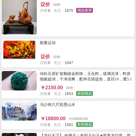
议价
议价
月销:
0
关注：
1675
能量运动
议价
议价
月销:
0
关注：
1047
绿松石原矿瓷釉级金刚珠，玉化料，玻璃光泽，料质
细腻超润，干净清爽，配串百搭提色，直径16，重5.1
克
￥
2150.00
议价
月销:
0
关注：
1653
冯少帅六尺彩墨山水
￥
18800.00
￥
18800.00
月销:
0
关注：
1561
【龙行天下】 收藏品！和田玉白玉➕翠青龙印章、摆