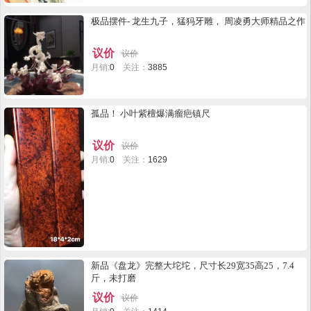
极品摆件- 龙生九子，猛犸牙雕， 周凌勇大师精品之作
议价
议价
月销:
0
关注：
3885
孤品！ 小叶紫檀爆满瘤疤镇尺
议价
议价
月销:
0
关注：
1629
新品《盘龙》完整大坨坨，尺寸长29宽35高25，7.4
斤，未打磨
议价
议价