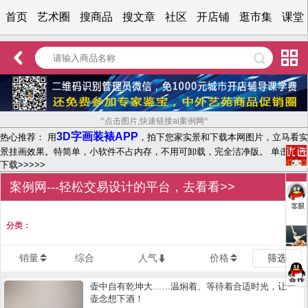
首页
艺术圈
搜商品
搜文章
社区
开店铺
逛市集
课堂
^点击图片,快速链接ai案例网^
3D字画装裱APP
热心推荐： 用
，拍下您家实景和下载本网图片，立马看实
景挂画效果。特简单，小软件不占内存，不用可卸载，完全洁净版。 单击文字
下载>>>>>
案例网---轻松交易设计的平台，去看看>>
分类：
销量
综合
人气
价格
筛选
壶中自有乾坤大……温焖着、等待着合适时光，让一
壶念想下酒！