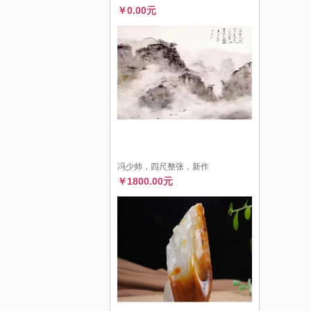
￥0.00元
冯少帅，四尺整张，新作
￥1800.00元