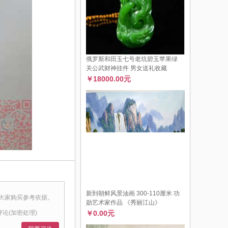
俄罗斯和田玉七号老坑碧玉苹果绿
关公武财神挂件 男女送礼收藏
￥18000.00元
新到朝鲜风景油画 300-110厘米 功
大家购买参考依据。
勋艺术家作品 《秀丽江山》
￥0.00元
评论(加密处理)