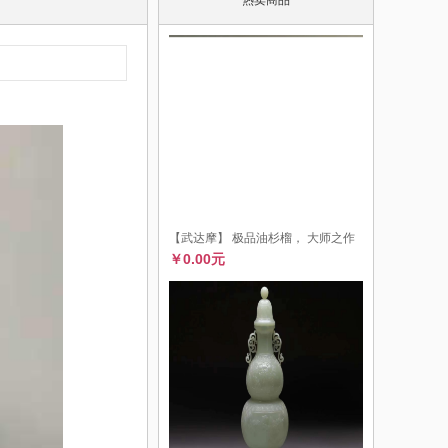
【武达摩】 极品油杉榴， 大师之作
￥0.00元