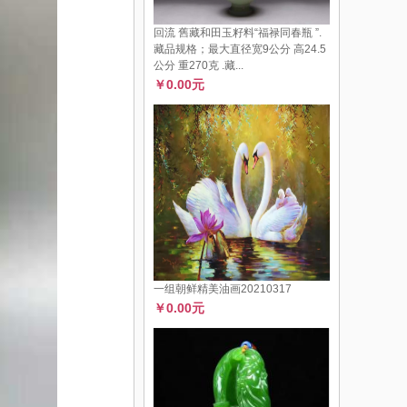
回流 舊藏和田玉籽料“福禄同春瓶 ”.
藏品规格；最大直径宽9公分 高24.5
公分 重270克 .藏...
￥0.00元
一组朝鲜精美油画20210317
￥0.00元