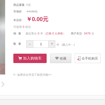
商品重量
0克
市场价
￥0.00元
￥0.00元
本店价
可使用
0
积分
销 量
最近售出
0
件
（
已有 0 人评价
）
用户关注
3479
次
-
+
数 量
件
(
载入中···
)
ŭ
加入购物车
Ū
收藏
去手机购买
!!-- 如果后台开启了租赁功能>>