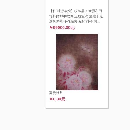
【籽.财源滚滚】收藏品！新疆和田
籽料财神手把件 玉质温润 油性十足
皮色老熟 毛孔清晰 精雕财神 眉...
￥99000.00元
富贵牡丹
￥0.00元