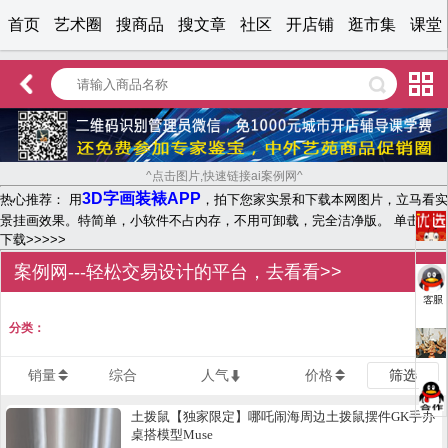
首页
艺术圈
搜商品
搜文章
社区
开店铺
逛市集
课堂
^点击图片,快速链接ai案例网^
3D字画装裱APP
热心推荐： 用
，拍下您家实景和下载本网图片，立马看实
景挂画效果。特简单，小软件不占内存，不用可卸载，完全洁净版。 单击文字
下载>>>>>
案例网---轻松交易设计的平台，去看看>>
分类：
销量
综合
人气
价格
筛选
土拨鼠【独家限定】哪吒闹海周边土拨鼠摆件GK手办
桌搭模型Muse