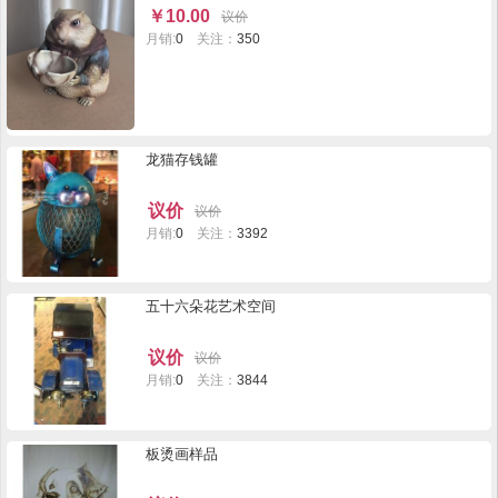
￥
10.00
议价
月销:
0
关注：
350
龙猫存钱罐
议价
议价
月销:
0
关注：
3392
五十六朵花艺术空间
议价
议价
月销:
0
关注：
3844
板烫画样品