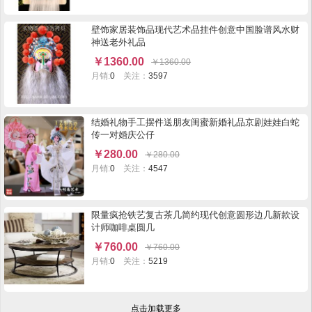
壁饰家居装饰品现代艺术品挂件创意中国脸谱风水财
神送老外礼品
￥
1360.00
￥
1360.00
月销:
0
关注：
3597
结婚礼物手工摆件送朋友闺蜜新婚礼品京剧娃娃白蛇
传一对婚庆公仔
￥
280.00
￥
280.00
月销:
0
关注：
4547
限量疯抢铁艺复古茶几简约现代创意圆形边几新款设
计师咖啡桌圆几
￥
760.00
￥
760.00
月销:
0
关注：
5219
点击加载更多