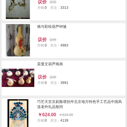
议价
议价
月销:
0
关注：
3313
烙与彩绘葫芦钟㐤
议价
议价
月销:
0
关注：
4983
栾显文葫芦烙画
议价
议价
月销:
0
关注：
3991
巧艺天宫京剧脸谱挂件北京地方特色手工艺品中国风
送老外礼品敖闰
￥
624.00
￥
624.00
月销:
0
关注：
4139