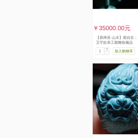
￥35000.00元
【易禅居·山水】观自在；
卫字款亲工圆雕收藏品
+
加入购物车
-