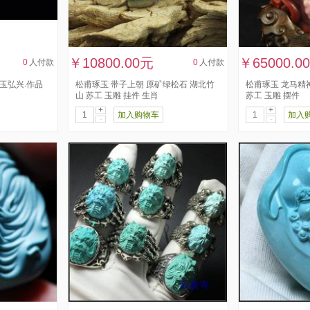
￥10800.00元
￥65000.0
0
人付款
0
人付款
玉弘兴.作品
松甫琢玉 带子上朝 原矿绿松石 湖北竹
松甫琢玉 龙马精
山 苏工 玉雕 挂件 生肖
苏工 玉雕 摆件
+
+
加入购物车
加入
-
-