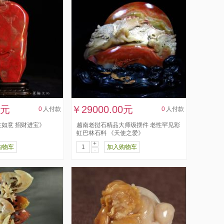
0元
￥29000.00元
0
人付款
0
人付款
如意 招财进宝》
越南老挝石精品大师级摆件 老性罕见彩
虹巴林石料 《天使之爱》
+
购物车
加入购物车
-