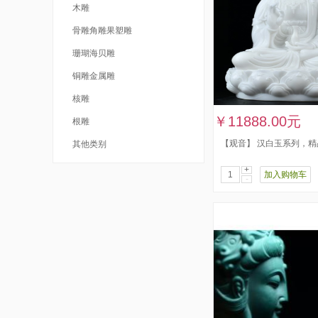
木雕
骨雕角雕果塑雕
珊瑚海贝雕
铜雕金属雕
核雕
￥11888.00元
根雕
【观音】 汉白玉系列，
其他类别
+
加入购物车
-