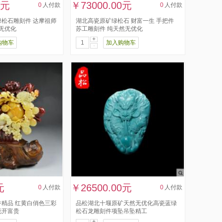
0元
￥73000.00元
0
人付款
0
人付款
松石雕刻件 达摩祖师
湖北高瓷原矿绿松石 财富一生 手把件
然无优化
苏工雕刻件 纯天然无优化
+
购物车
加入购物车
-
元
￥26500.00元
0
人付款
0
人付款
精品 红黄白俏色三彩
品松湖北十堰原矿天然无优化高瓷蓝绿
花开富贵
松石龙雕刻件项坠吊坠精工
+