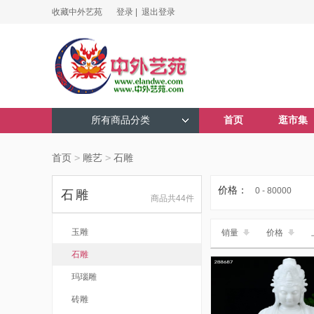
收藏中外艺苑
登录 |
退出登录
所有商品分类
首页
逛市集
首页
>
雕艺
>
石雕
价格：
0 - 80000
石雕
商品共44件
玉雕
销量
价格
石雕
玛瑙雕
砖雕