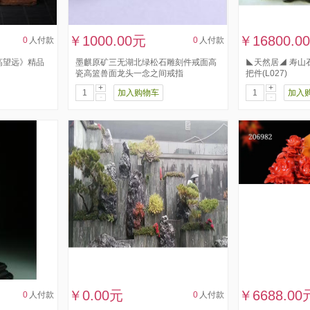
￥1000.00元
￥16800.0
0
人付款
0
人付款
登高望远》精品
墨麒原矿三无湖北绿松石雕刻件戒面高
◣天然居◢ 寿山
瓷高篮兽面龙头一念之间戒指
把件(L027)
+
+
加入购物车
加入
-
-
￥0.00元
￥6688.00
0
人付款
0
人付款