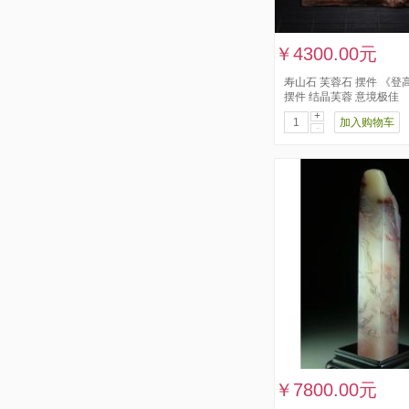
￥4300.00元
寿山石 芙蓉石 摆件 《
摆件 结晶芙蓉 意境极佳
+
加入购物车
-
￥7800.00元