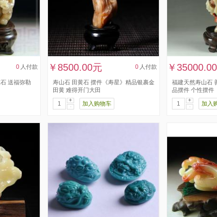
￥8500.00元
￥35000.0
0
人付款
0
人付款
冻石 送福弥勒
寿山石 田黄石 摆件《寿星》精品银裹金
福建天然寿山石 
田黄 难得开门大田
品摆件 个性摆件
+
+
加入购物车
加入
-
-