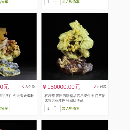
购物车
加入购物车
-
00元
￥150000.00元
0
人付款
0
人付款
精品摆件 冬去春来枫叶
石君斋 青田石雕精品高档摆件 封门三彩
成就大业雕件 收藏级珍品
+
购物车
加入购物车
-