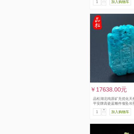
加入购物车
-
￥17638.00元
品松湖北纯原矿无优化天
平安牌高瓷蓝雕件项坠吊
+
加入购物车
-