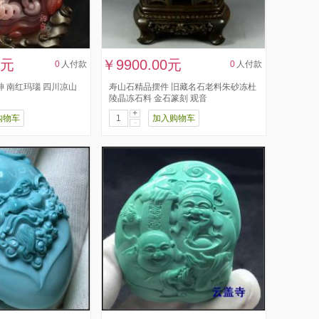
0元
￥9900.00元
0
人付款
0
人付款
神 南红玛瑙 四川凉山
寿山石精品摆件 旧藏名石老料朱砂冻杜
陵晶冻石料 金石篆刻 观音
+
购物车
加入购物车
-