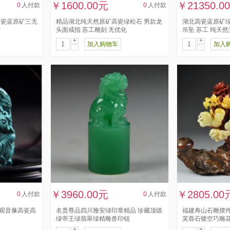
￥1600.00元
￥21350.0
0
人付款
0
人付款
高瓷蓝原矿三无
精品湖北纯天然原矿高瓷绿松石 男款龙
湖北高瓷蓝原矿绿
空
头面戒指 苏工雕刻 无优化
吊坠 苏工 纯天
+
+
加入购物车
加入
-
-
￥3960.00元
￥2805.00
0
人付款
0
人付款
母观音像高瓷高
名贵尊品四川雅安绿印章精品 珍藏顶级
福建寿山石雕摆件
绿帝王绿翡翠绿精雕兽印钮
芙蓉石镂空巧雕
+
+