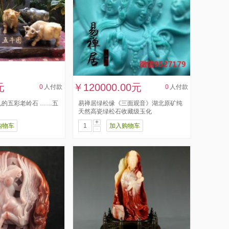
元
￥120000.00元
0
人付款
0
人付款
的五彩老岭石 ……五
易禅居绿松缘《三面观音》湖北原矿纯
天然高瓷绿松石收藏级玉化
+
购物车
加入购物车
-