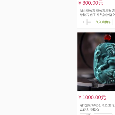
￥800.00元
湖北绿松石 绿松石吊坠 
绿松石 猴子 斗战神孙悟
+
加入购物车
-
￥1000.00元
湖北原矿绿松石吊坠 渡
蓝苏工 绿松石
+