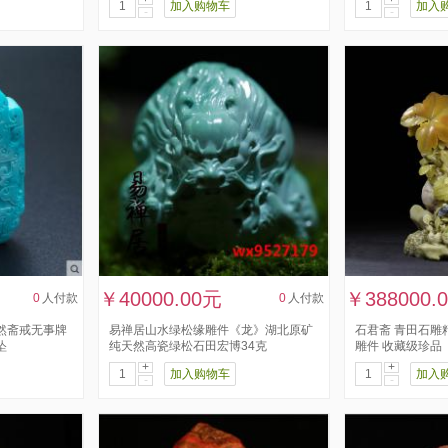
加入购物车
加入
-
-
￥40000.00元
￥388000.
0
人付款
0
人付款
然斋戒无事牌
易禅居山水绿松缘雕件《龙》湖北原矿
石君斋 青田石雕
坠
纯天然高瓷绿松石田宏博34克
雕件 收藏级珍品
+
+
加入购物车
加入
-
-