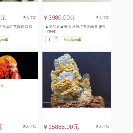
0元
￥3980.00元
0
人付款
0
人付款
石 结晶性芙蓉石 双福
◣天然居◢ 寿山 杜陵坑石 独角兽 把件
(Y944)
+
购物车
加入购物车
-
元
￥15888.00元
0
人付款
0
人付款