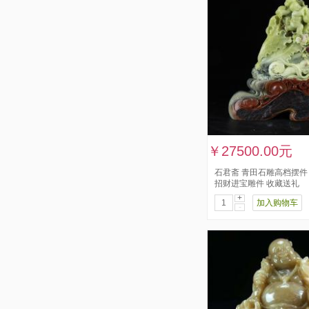
￥27500.00元
石君斋 青田石雕高档摆件
招财进宝雕件 收藏送礼
+
加入购物车
-