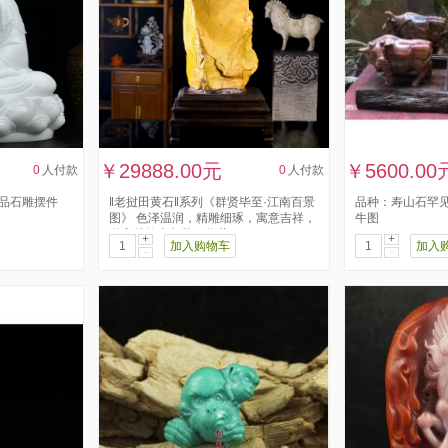
￥29888.00元
￥5600.00
0
人付款
0
人付款
精品石雕摆件
‖老挝田黄石‖系列《群贤毕至·江南百景
品种：寿山石罕见
图》 色泽温润，精雕细琢，寓意吉祥，
牛图
送高档锦盒包装，收藏...
+
+
加入购物车
加入
-
-