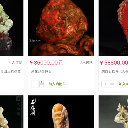
￥36000.00元
￥58800.0
0
人付款
0
人付款
 青田三彩孩童
昌化鸡血原石
鸡血石摆件《人生
+
+
加入购物车
加入
-
-