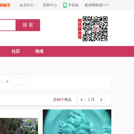
购物车
会员中心
卖家中心
手机版
案例网链接>>>
社区
地域
1
/1
共
44
个商品

