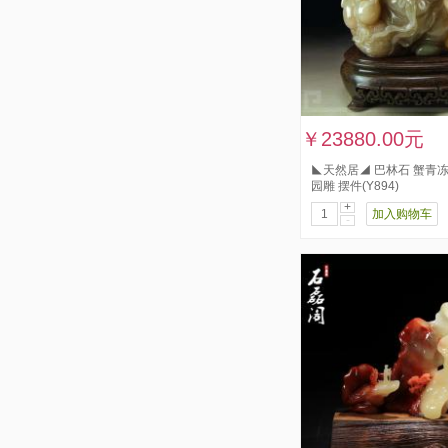
￥23880.00元
◣天然居◢ 巴林石 蟹青
园雕 摆件(Y894)
+
加入购物车
-