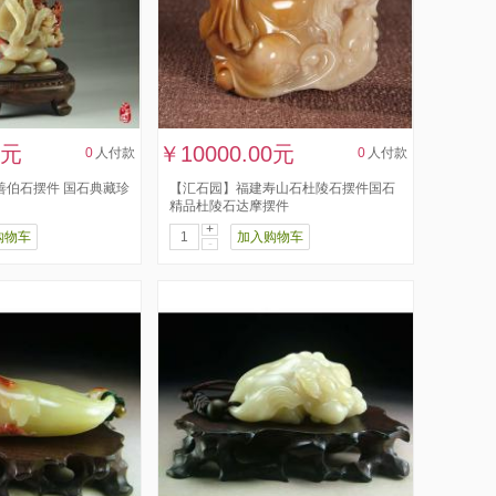
0元
￥10000.00元
0
人付款
0
人付款
善伯石摆件 国石典藏珍
【汇石园】福建寿山石杜陵石摆件国石
精品杜陵石达摩摆件
+
购物车
加入购物车
-