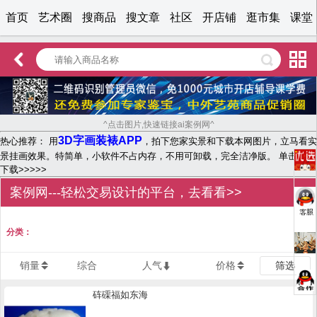
首页
艺术圈
搜商品
搜文章
社区
开店铺
逛市集
课堂
^点击图片,快速链接ai案例网^
3D字画装裱APP
热心推荐： 用
，拍下您家实景和下载本网图片，立马看实
景挂画效果。特简单，小软件不占内存，不用可卸载，完全洁净版。 单击文字
下载>>>>>
案例网---轻松交易设计的平台，去看看>>
分类：
销量
综合
人气
价格
筛选
砗磲福如东海