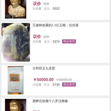
议价
议价
月销:
0
关注：
5022
王健林收藏的1.3亿玉雕，仅供展
议价
议价
月销:
0
关注：
3374
古和田玉九龙璧
￥
50000.00
￥
50000.00
月销:
0
关注：
5730
唐醉石收藏十八罗汉雕像