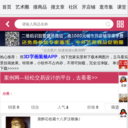
首页
艺术圈
搜商品
搜文章
社区
开店铺
逛市集
课堂
^点击图片,快速链接ai案例网^
3D字画装裱APP
热心推荐： 用
，拍下您家实景和下载本网图片，立马看实
景挂画效果。特简单，小软件不占内存，不用可卸载，完全洁净版。 单击文字
下载>>>>>
案例网---轻松交易设计的平台，去看看>>
分类：
销量
综合
人气
价格
筛选
唐醉石收藏十八罗汉雕像2