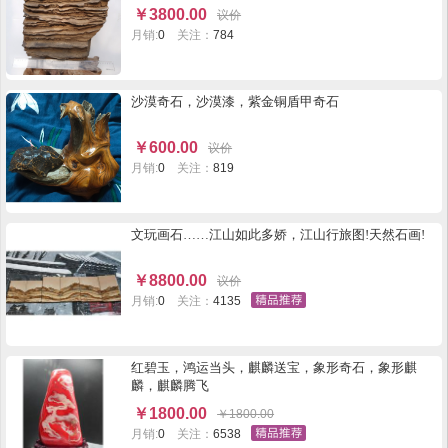
￥
3800.00
议价
月销:
0
关注：
784
沙漠奇石，沙漠漆，紫金铜盾甲奇石
￥
600.00
议价
月销:
0
关注：
819
文玩画石……江山如此多娇，江山行旅图!天然石画!
￥
8800.00
议价
月销:
0
关注：
4135
红碧玉，鸿运当头，麒麟送宝，象形奇石，象形麒
麟，麒麟腾飞
￥
1800.00
￥
1800.00
月销:
0
关注：
6538