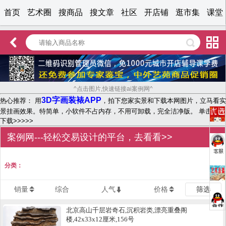
首页
艺术圈
搜商品
搜文章
社区
开店铺
逛市集
课堂
^点击图片,快速链接ai案例网^
3D字画装裱APP
热心推荐： 用
，拍下您家实景和下载本网图片，立马看实
景挂画效果。特简单，小软件不占内存，不用可卸载，完全洁净版。 单击文字
下载>>>>>
案例网---轻松交易设计的平台，去看看>>
分类：
销量
综合
人气
价格
筛选
北京高山千层岩奇石,沉积岩类,漂亮重叠阁
楼,42x33x12厘米,156号