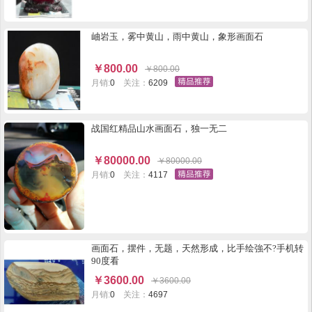
岫岩玉，雾中黄山，雨中黄山，象形画面石
￥
800.00
￥
800.00
月销:
0
关注：
6209
战国红精品山水画面石，独一无二
￥
80000.00
￥
80000.00
月销:
0
关注：
4117
画面石，摆件，无题，天然形成，比手绘強不?手机转
90度看
￥
3600.00
￥
3600.00
月销:
0
关注：
4697