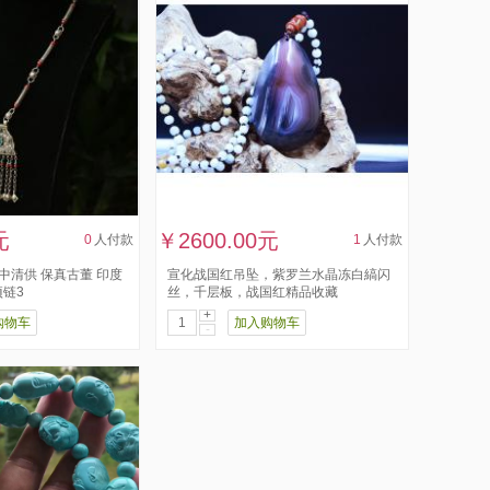
元
￥2600.00元
0
人付款
1
人付款
中清供 保真古董 印度
宣化战国红吊坠，紫罗兰水晶冻白縞闪
链3
丝，千层板，战国红精品收藏
+
购物车
加入购物车
-