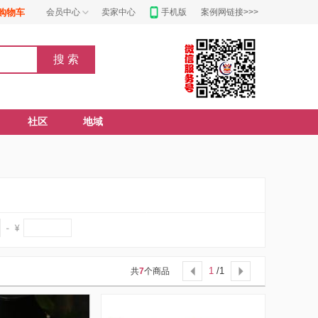
购物车
会员中心
卖家中心
手机版
案例网链接>>>
社区
地域
1
/1
共
7
个商品

