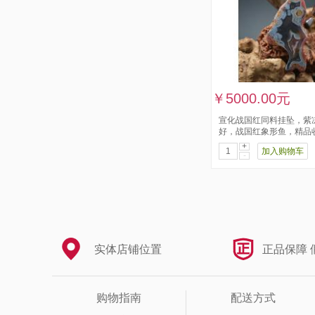
￥5000.00元
宣化战国红同料挂坠，紫
好，战国红象形鱼，精品
+
加入购物车
-
实体店铺位置
正品保障 
购物指南
配送方式