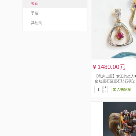
项链
手链
其他类
￥1480.00元
【私奔巴厘】女王的恋人■
金 红宝石蓝宝石钻石项坠 
+
加入购物车
-