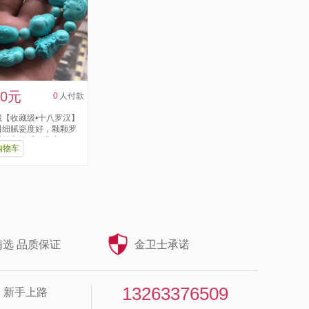
00元
0
人付款
【收藏级•十八罗汉】
料细腻瓷度好，颗颗罗
的立体感，非市...
购物车
选 品质保证
金卫士承诺
13263376509
新手上路