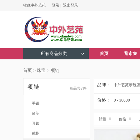
收藏中外艺苑
登录 |
退出登录
所有商品分类
首页
逛市集
首页
>
珠宝
>
项链
品牌：
中外艺苑示范店
项链
商品共7件
价格：
0 - 30000
手镯
吊坠
销量
价格
耳饰
戒指