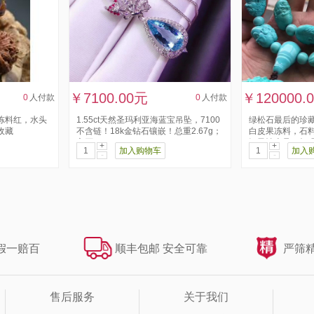
￥7100.00元
￥120000.
0
人付款
0
人付款
冻料红，水头
1.55ct天然圣玛利亚海蓝宝吊坠，7100
绿松石最后的珍藏
收藏
不含链！18k金钻石镶嵌！总重2.67g；
白皮果冻料，石
主石：1.55...
汉灵性十足，极强
+
+
加入购物车
加入
-
-
假一赔百
顺丰包邮 安全可靠
严筛精
售后服务
关于我们