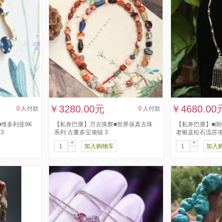
￥3280.00元
￥4680.00
0
人付款
0
人付款
维多利亚9K
【私奔巴厘】万古珠辉■世界保真古珠
【私奔巴厘】■闺
3
系列 古董多宝项链 3
老银蓝松石流苏项
+
+
加入购物车
加入
-
-