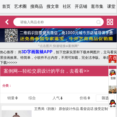
首页
艺术圈
搜商品
搜文章
社区
开店铺
逛市集
课堂
^点击图片,快速链接ai案例网^
3D字画装裱APP
热心推荐： 用
，拍下您家实景和下载本网图片，立马看实
景挂画效果。特简单，小软件不占内存，不用可卸载，完全洁净版。 单击文字
下载>>>>>
案例网---轻松交易设计的平台，去看看>>
分类：
销量
综合
人气
价格
筛选
王秀局《韵敦》 原创设计作品 看壶说话 接受定制