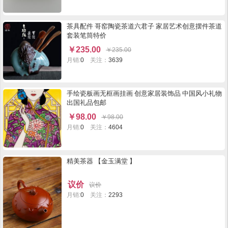
茶具配件 哥窑陶瓷茶道六君子 家居艺术创意摆件茶道
套装笔筒特价
￥
235.00
￥
235.00
月销:
0
关注：
3639
手绘瓷板画无框画挂画 创意家居装饰品 中国风小礼物
出国礼品包邮
￥
98.00
￥
98.00
月销:
0
关注：
4604
精美茶器 【金玉满堂 】
议价
议价
月销:
0
关注：
2293