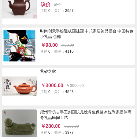
议价
议价
月销:
0
关注：
3957
时尚创意手绘瓷板画挂画 中式家居饰品摆台 中国特色
小礼品 包邮
￥
98.00
￥
98.00
月销:
0
关注：
4110
紫砂之家
￥
3000.00
￥
3000.00
月销:
0
关注：
4543
耀州青仿古手工刻画孩儿枕养生保健凉枕陶瓷摆件商
务礼品民间工艺
￥
280.00
￥
280.00
月销:
0
关注：
3977