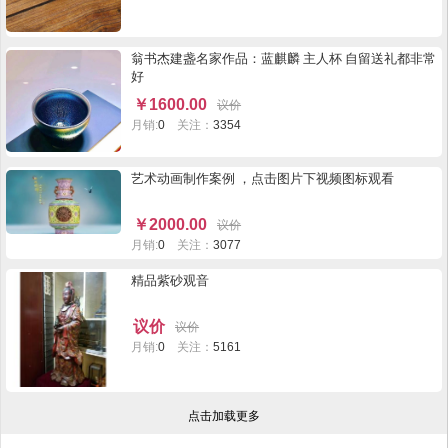
翁书杰建盏名家作品：蓝麒麟 主人杯 自留送礼都非常
好
￥
1600.00
议价
月销:
0
关注：
3354
艺术动画制作案例 ，点击图片下视频图标观看
￥
2000.00
议价
月销:
0
关注：
3077
精品紫砂观音
议价
议价
月销:
0
关注：
5161
点击加载更多