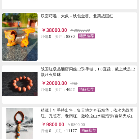
双面巧雕，大象＋铁包金獒。北票战国红
￥
38000.00
￥
38000.00
月销:
0
关注：
8870
战国红极品细密闪丝12珠手链，1.8直径，戴上就是12
颗旺火星球
￥
20000.00
议价
月销:
0
关注：
4652
精藏十年手持出售，集天地之奇石精华，依次为战国
红、孔雀石、老南红、撒哈拉山水画滚珠(自然天成)、
战国红2.0极品圆珠(红黄闪丝、毫米10根级，珠上有象
￥
9800.00
￥
9800.00
形8一发)，美国瓷松、蜜蜡等。
月销:
0
关注：
11177