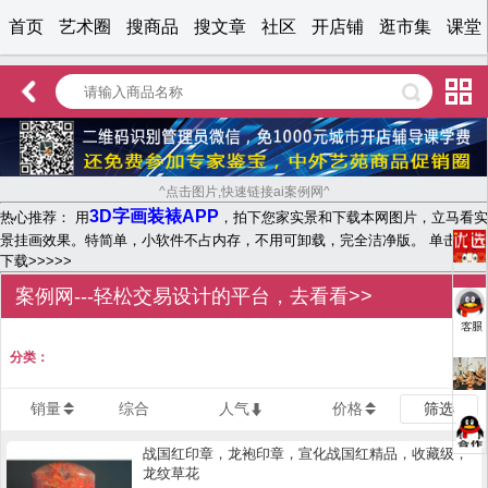
首页
艺术圈
搜商品
搜文章
社区
开店铺
逛市集
课堂
^点击图片,快速链接ai案例网^
3D字画装裱APP
热心推荐： 用
，拍下您家实景和下载本网图片，立马看实
景挂画效果。特简单，小软件不占内存，不用可卸载，完全洁净版。 单击文字
下载>>>>>
案例网---轻松交易设计的平台，去看看>>
分类：
销量
综合
人气
价格
筛选
战国红印章，龙袍印章，宣化战国红精品，收藏级，
龙纹草花