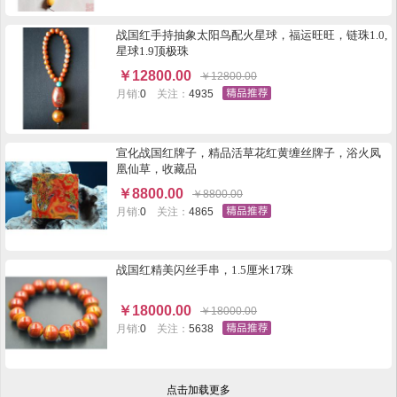
战国红手持抽象太阳鸟配火星球，福运旺旺，链珠1.0,
星球1.9顶极珠
￥
12800.00
￥
12800.00
月销:
0
关注：
4935
宣化战国红牌子，精品活草花红黄缠丝牌子，浴火凤
凰仙草，收藏品
￥
8800.00
￥
8800.00
月销:
0
关注：
4865
战国红精美闪丝手串，1.5厘米17珠
￥
18000.00
￥
18000.00
月销:
0
关注：
5638
点击加载更多