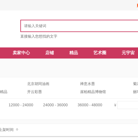
直接输入您想找的文字
卖家中心
店铺
精品
艺术圈
元宇宙
北京胡同油画
禅意水墨
菊
精品
开云彩墨
崖柏精品博物馆
丽
12000 - 24000
24000 - 36000
36000 - 48000
上架时间