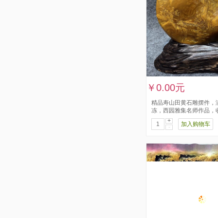
￥0.00元
精品寿山田黄石雕摆件，
冻，西园雅集名师作品，
+
加入购物车
-