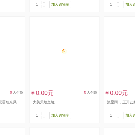
+
+
加入购物车
加入
-
-
￥0.00元
￥0.00元
0
人付款
0
人付款
语怨东风 ​
大美天地之境
流星雨 ​，王开云
+
+
加入购物车
加入
-
-