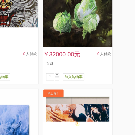
￥32000.00元
0
人付款
0
人付款
百财
+
购物车
加入购物车
-