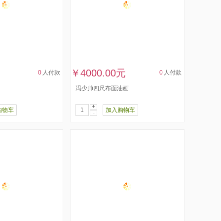
￥4000.00元
0
人付款
0
人付款
冯少帅四尺布面油画
+
购物车
加入购物车
-