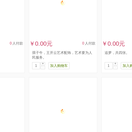
￥0.00元
￥0.00元
0
人付款
0
人付款
孺子牛，王开云艺术配饰，艺术要为人
追梦，共四张。
民服务。
+
+
加入购物车
加入
-
-