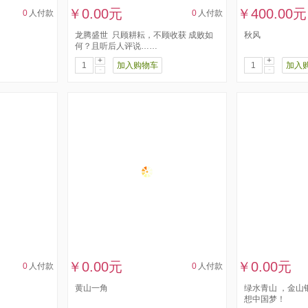
￥0.00元
￥400.00元
0
人付款
0
人付款
龙腾盛世 ​ ​只顾耕耘，不顾收获 ​成败如
秋风
何？且听后人评说……
+
+
加入购物车
加入
-
-
￥0.00元
￥0.00元
0
人付款
0
人付款
黄山一角
绿水青山 ，金山
想中国梦！​