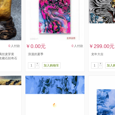
￥0.00元
￥299.00元
0
人付款
0
人付款
满丝麦芽黄
浪漫的夏季
龙年大吉
收藏石刻奇石
+
+
加入购物车
加入
-
-