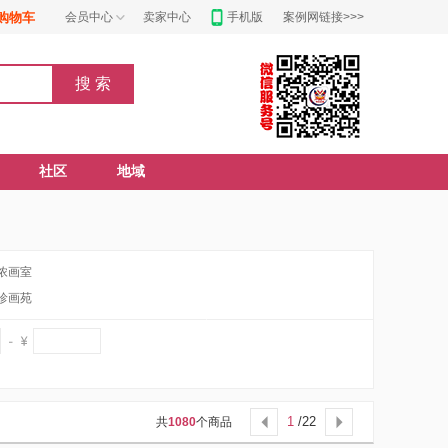
购物车
会员中心
卖家中心
手机版
案例网链接>>>
社区
地域
浓画室
珍画苑
1
/22
共
1080
个商品

