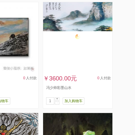
￥3600.00元
0
人付款
0
人付款
冯少帅彩墨山水
+
购物车
加入购物车
-