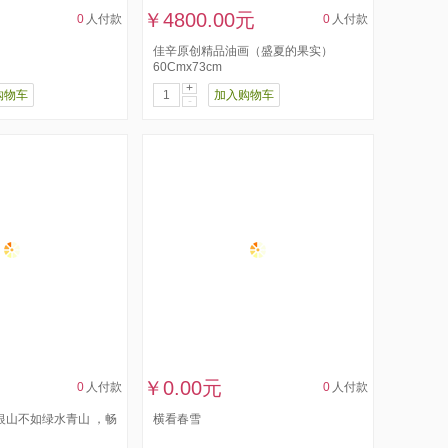
￥4800.00元
0
人付款
0
人付款
佳辛原创精品油画（盛夏的果实）
60Cmx73cm
+
购物车
加入购物车
-
￥0.00元
0
人付款
0
人付款
银山不如绿水青山 ，畅
横看春雪