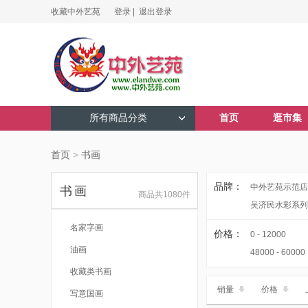
收藏中外艺苑
登录 |
退出登录
所有商品分类
首页
逛市集
首页
>
书画
品牌：
中外艺苑示范店
书画
商品共1080件
吴济民水彩系列
名家字画
价格：
0 - 12000
油画
48000 - 60000
收藏类书画
销量
价格
写意国画