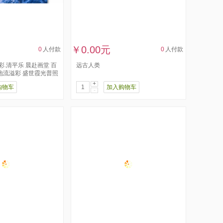
￥0.00元
0
人付款
0
人付款
彩.清平乐 ​晨赴画堂 ​百
远古人类
地流溢彩 ​盛世霞光普照
+
购物车
加入购物车
-