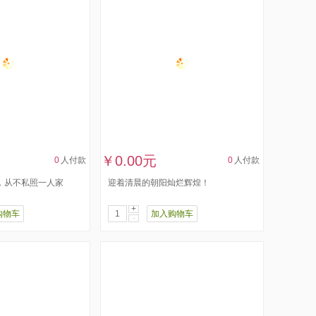
￥0.00元
0
人付款
0
人付款
​，从不私照一人家
迎着清晨的朝阳灿烂辉煌！
+
购物车
加入购物车
-