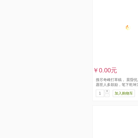
￥0.00元
搜尽奇峰打草稿， ​晨昏
愿世人多鼓励，笔下乾坤
+
加入购物车
-