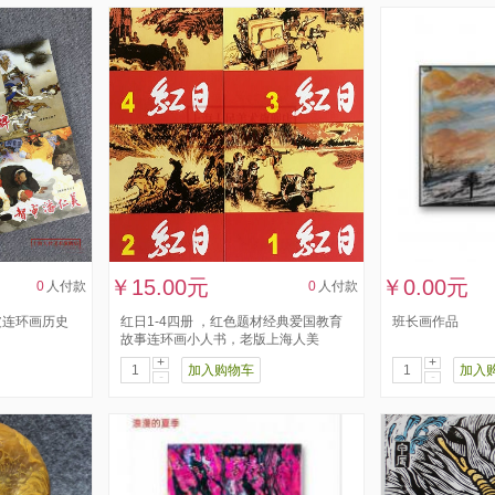
￥15.00元
￥0.00元
0
人付款
0
人付款
皮连环画历史
红日1-4四册 ，红色题材经典爱国教育
班长画作品
故事连环画小人书，老版上海人美
+
+
加入购物车
加入
-
-