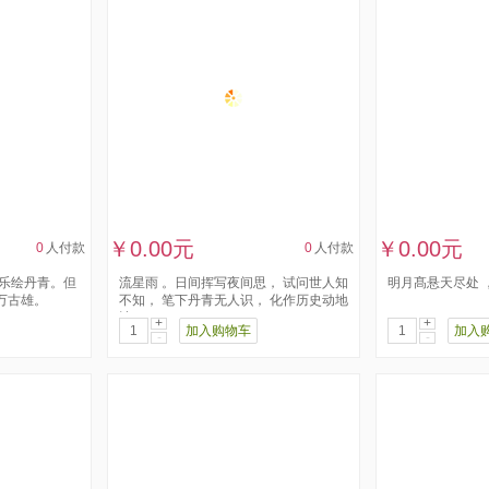
￥0.00元
￥0.00元
0
人付款
0
人付款
忧乐绘丹青。但
流星雨 ​。日间挥写夜间思， ​试问世人知
明月髙悬天尽处 
万古雄。
不知， ​笔下丹青无人识， ​化作历史动地
诗
+
+
加入购物车
加入
-
-