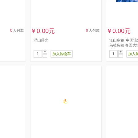
￥0.00元
￥0.00元
0
人付款
0
人付款
浮山曙光
江山多娇 ​ ​中国流
鸟枝头闹 ​春回大
​瑞气...
+
+
加入购物车
加入
-
-