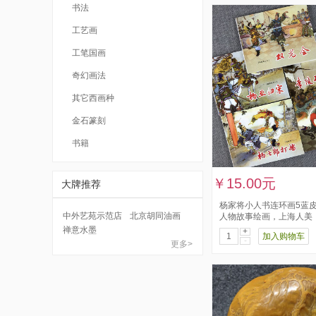
书法
工艺画
工笔国画
奇幻画法
其它西画种
金石篆刻
书籍
￥15.00元
大牌推荐
杨家将小人书连环画5蓝
中外艺苑示范店
北京胡同油画
人物故事绘画，上海人美
禅意水墨
+
加入购物车
-
更多>