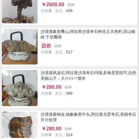
侧倒立擎天,又似点石成金佛手。高24ⅹ宽18x厚18厘
￥
2600.00
议价
米。不带座和其它饰物。 一柱擎天!顶天立地男人象
月销:
0
关注：
439
征。 文玩石:形、韵俱佳,筋脉闪电纹,大小适合文案
石。
沙漠漆象形叠山,阿拉善沙漠奇石树化玉天然籽,崇山峻
岭,千层叠障
议价
议价
月销:
0
关注：
517
沙漠漆风凌石,阿拉善沙漠奇石玛瑙,多角度赏纹凹,自然
美丽山子，大小15×7厘米
￥
280.00
议价
月销:
0
关注：
489
沙漠漆紫铜金,抽象象形牛头,阿拉善戈壁奇石,美丽奇石
开片纹理
￥
280.00
议价
月销:
0
关注：
514