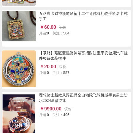
五路唐卡财神项链吊坠十二生肖佛牌礼物手绘唐卡纯
手工
￥
60.00
议价
月销:
0
关注：
584
【吸财】藏区蓝黑财神暴富招财进宝平安健康汽车挂
件项链饰品摆件
￥
20.00
议价
月销:
0
关注：
557
理想骑士新款悬浮正品全自动陀飞轮机械手表男士防
水2024新款防水
￥
9900.00
议价
月销:
0
关注：
495