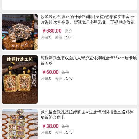
沙漠漆彩石,真正的外蒙料(非阿拉善),色彩多变丰富,开
片裂纹,大料象形、背视似只盔甲恐龙、正视似绽放花
朵
￥
680.00
议价
月销:
0
关注：
508
纯铜新款五爷双面八大守护立体浮雕唐卡3*4cm唐卡项
链五爷
￥
60.00
议价
月销:
0
关注：
576
藏式描金款扎基拉姆前世今生唐卡招财描金五路财神
项链鎏金唐卡
￥
38.00
议价
月销:
0
关注：
575